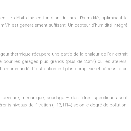
nt le débit d’air en fonction du taux d’humidité, optimisant la
0 m³/h est généralement suffisant. Un capteur d’humidité intégré
hangeur thermique récupère une partie de la chaleur de l’air extrait
le pour les garages plus grands (plus de 20m²) ou les ateliers,
st recommandé. L’installation est plus complexe et nécessite un
– peinture, mécanique, soudage – des filtres spécifiques sont
érents niveaux de filtration (H13, H14) selon le degré de pollution.