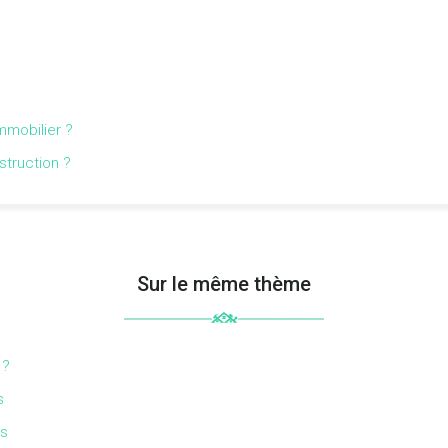
immobilier ?
struction ?
Sur le même thème
 ?
s
es