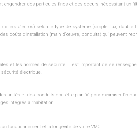
nt engendrer des particules fines et des odeurs, nécessitant un fi
illiers d’euros) selon le type de système (simple flux, double flu
e des coûts d’installation (main d’œuvre, conduits) qui peuvent rep
ocales et les normes de sécurité. Il est important de se renseig
a sécurité électrique.
 unités et des conduits doit être planifié pour minimiser l’impac
ges intégrés à l’habitation.
e bon fonctionnement et la longévité de votre VMC.