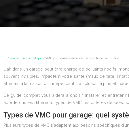
/
Rénovation énergétique
/ VMC pour garage: améliorer la qualité de l’air intérieur
L’air dans un garage peut être chargé de polluants nocifs: mono
souvent invisibles, impactent votre santé (maux de tête, irrita
attenant à la maison ou indépendant. La solution la plus efficac
Ce guide complet vous aidera à choisir, installer et entreten
aborderons les différents types de VMC, les critères de sélection
Types de VMC pour garage: quel systè
Plusieurs types de VMC s’adaptent aux besoins spécifiques d’un 