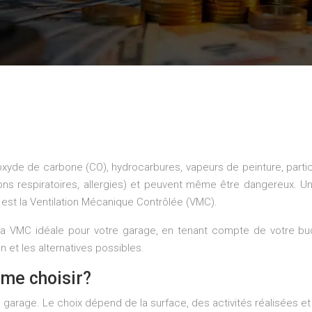
xyde de carbone (CO), hydrocarbures, vapeurs de peinture, partic
tions respiratoires, allergies) et peuvent même être dangereux. Un
e est la Ventilation Mécanique Contrôlée (VMC).
ir la VMC idéale pour votre garage, en tenant compte de votre 
 et les alternatives possibles.
me choisir?
garage. Le choix dépend de la surface, des activités réalisées et