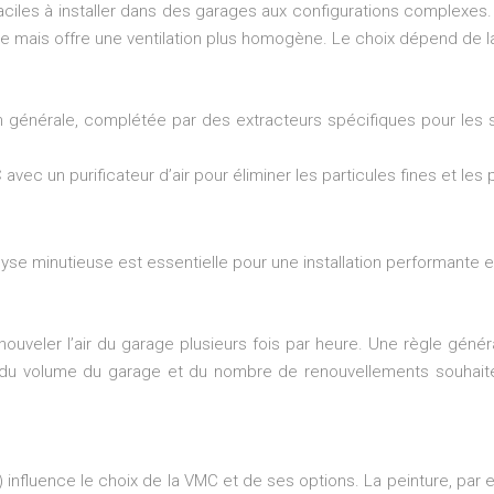
iles à installer dans des garages aux configurations complexes.
euse mais offre une ventilation plus homogène. Le choix dépend de l
n générale, complétée par des extracteurs spécifiques pour les
ec un purificateur d’air pour éliminer les particules fines et les 
se minutieuse est essentielle pour une installation performante 
 renouveler l’air du garage plusieurs fois par heure. Une règle gén
te du volume du garage et du nombre de renouvellements souhaité
 influence le choix de la VMC et de ses options. La peinture, par