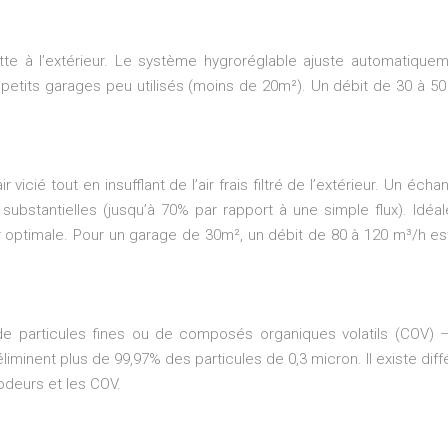
te à l’extérieur. Le système hygroréglable ajuste automatiqueme
es petits garages peu utilisés (moins de 20m²). Un débit de 30 à 5
 vicié tout en insufflant de l’air frais filtré de l’extérieur. Un éc
 substantielles (jusqu’à 70% par rapport à une simple flux). Idéa
air optimale. Pour un garage de 30m², un débit de 80 à 120 m³/h e
 de particules fines ou de composés organiques volatils (COV) 
éliminent plus de 99,97% des particules de 0,3 micron. Il existe diff
 odeurs et les COV.