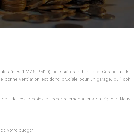
ules fines (PM2.5, PM10), poussières et humidité. Ces polluants,
e bonne ventilation est donc cruciale pour un garage, qu’il soit
budget, de vos besoins et des réglementations en vigueur. Nous
 de votre budget.