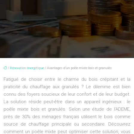
/
Rénovation énergétique
/ Avantages d’un poêle mixte bois et granulés
Fatigué de choisir entre le charme du bois crépitant et la
praticité du chauffage aux granulés ? Le dilemme est bien
connu des foyers soucieux de leur confort et de leur budget.
La solution réside peut-être dans un appareil ingénieux : le
poêle mixte bois et granulés. Selon une étude de l’ADEME,
près de 30% des ménages français utilisent le bois comme
source de chauffage principale ou secondaire. Découvrez
comment un poêle mixte peut optimiser cette solution, vous