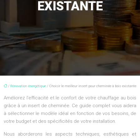
EXISTANTE
/
Rénovation énergétique
/ Choisir le meilleur insert pour cheminée à bois existante
Améliorez l’efficacité et le confort de votre chauffage au bois
grâce à un insert de cheminée. Ce guide complet vous aidera
à sélectionner le modèle idéal en fonction de vos besoins, de
votre budget et des spécificités de votre installation.
Nous aborderons les aspects techniques, esthétiques et