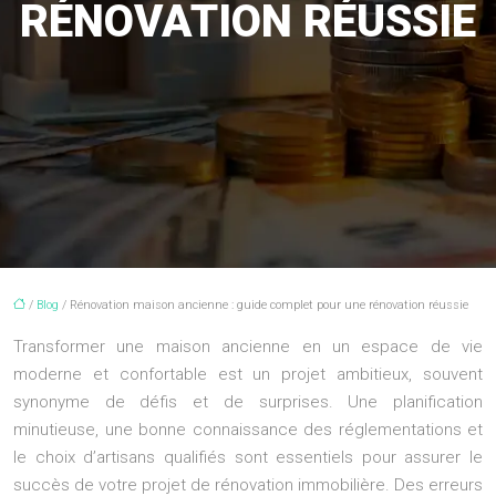
RÉNOVATION RÉUSSIE
/
Blog
/ Rénovation maison ancienne : guide complet pour une rénovation réussie
Transformer une maison ancienne en un espace de vie
moderne et confortable est un projet ambitieux, souvent
synonyme de défis et de surprises. Une planification
minutieuse, une bonne connaissance des réglementations et
le choix d’artisans qualifiés sont essentiels pour assurer le
succès de votre projet de rénovation immobilière. Des erreurs