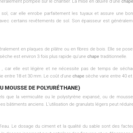
énéralement pompée sur le chantier. La mise en œuvre d’une
chap
 sol, car elle enrobe parfaitement les tuyaux et assure une bon
 avec certains revêtements de sol. Son épaisseur est générale
alement en plaques de plâtre ou en fibres de bois. Elle se pos
sèche est environ 3 fois plus rapide qu’une
chape
traditionnelle.
s
, car elle est légère et ne nécessite pas de temps de séch
rie entre 18 et 30 mm. Le coût d’une
chape
sèche varie entre 40 et
OU MOUSSE DE POLYURÉTHANE)
s que la vermiculite ou le polystyrène expansé, ou de mousse d
s bâtiments anciens. L’utilisation de granulats légers peut réduir
eau. Le dosage du ciment et la qualité du sable sont des facteurs