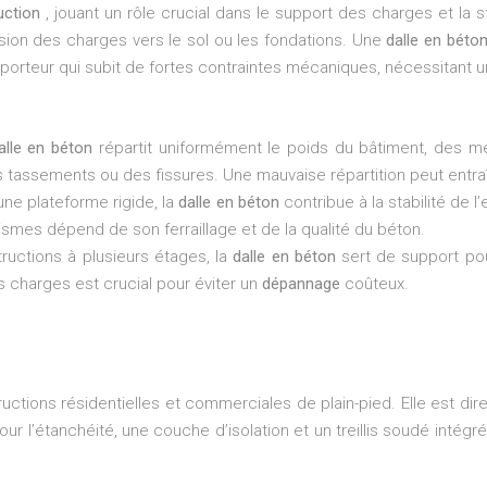
uction
, jouant un rôle crucial dans le support des charges et la s
ssion des charges vers le sol ou les fondations. Une
dalle en béto
 porteur qui subit de fortes contraintes mécaniques, nécessitant 
alle en béton
répartit uniformément le poids du bâtiment, des me
s tassements ou des fissures. Une mauvaise répartition peut entr
ne plateforme rigide, la
dalle en béton
contribue à la stabilité de 
ismes dépend de son ferraillage et de la qualité du béton.
ructions à plusieurs étages, la
dalle en béton
sert de support pou
es charges est crucial pour éviter un
dépannage
coûteux.
ructions résidentielles et commerciales de plain-pied. Elle est d
 pour l’étanchéité, une couche d’isolation et un treillis soudé int