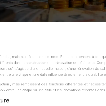
onfondus, mais aux rôles bien distincts. Beaucoup pensent à tort
ifférents dans la
construction
et la
rénovation
de bâtiments. Comp
tion
, qu’il s’agisse d’une nouvelle maison, d’une rénovation de 
ix entre une
chape
et une
dalle
influence directement la durabilité et
uction
, mais remplissent des fonctions différentes et nécessi
hoix entre une
chape
ou une
dalle
et les innovations récentes dan
ture