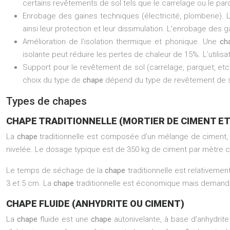
certains revêtements de sol tels que le carrelage ou le pa
Enrobage des gaines techniques (électricité, plomberie). 
ainsi leur protection et leur dissimulation. L’enrobage des 
Amélioration de l’isolation thermique et phonique. Une
ch
isolante peut réduire les pertes de chaleur de 15%. L’utilisa
Support pour le revêtement de sol (carrelage, parquet, etc
choix du type de
chape
dépend du type de revêtement de so
Types de chapes
CHAPE TRADITIONNELLE (MORTIER DE CIMENT ET
La
chape
traditionnelle est composée d’un mélange de ciment, d
nivelée. Le dosage typique est de 350 kg de ciment par mètre c
Le temps de séchage de la
chape
traditionnelle est relativem
3 et 5 cm. La
chape
traditionnelle est économique mais demand
CHAPE FLUIDE (ANHYDRITE OU CIMENT)
La
chape
fluide est une
chape
autonivelante, à base d’anhydrite