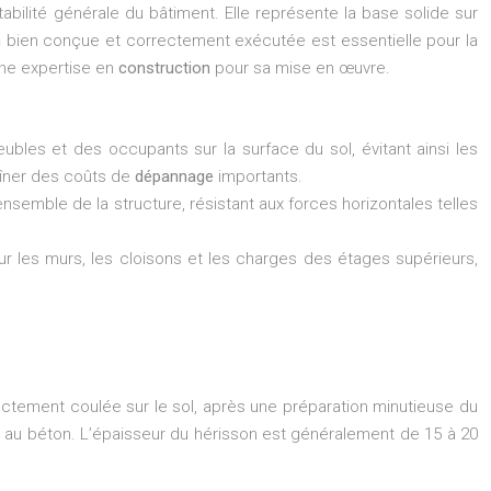
tabilité générale du bâtiment. Elle représente la base solide sur
n
bien conçue et correctement exécutée est essentielle pour la
une expertise en
construction
pour sa mise en œuvre.
ubles et des occupants sur la surface du sol, évitant ainsi les
aîner des coûts de
dépannage
importants.
l’ensemble de la structure, résistant aux forces horizontales telles
r les murs, les cloisons et les charges des étages supérieurs,
irectement coulée sur le sol, après une préparation minutieuse du
égré au béton. L’épaisseur du hérisson est généralement de 15 à 20