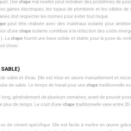
rquet. Une
chape
mal nivelée peut entraîner des problèmes de pos
Les gaines électriques, les tuyaux de plomberie et les câbles de
gaines doit respecter les normes pour éviter tout risque.
ape
peut être réalisée avec des matériaux isolants pour amélio
tion d’une
chape
isolante contribue à la réduction des coûts énerg
.). La
chape
fournit une base solide et stable pour la pose du revê
l choisi.
 SABLE)
e sable et d’eau. Elle est mise en œuvre manuellement et nécessit
ube de sable. Le temps de travail pour une
chape
traditionnelle e
ent long, généralement de plusieurs semaines, avant de pouvoir po
e plus de temps. Le coût d’une
chape
traditionnelle varie entre 2
 ou de ciment spécifique. Elle est facile à mettre en œuvre grâce