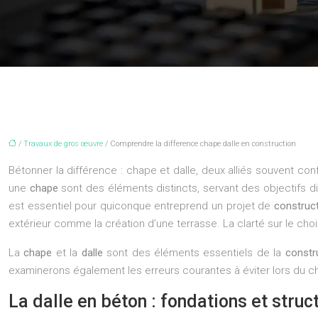
/
Travaux de gros œuvre
/ Comprendre la difference chape dalle en construction
Bétonner la différence : chape et dalle, deux alliés souvent c
une
chape
sont des éléments distincts, servant des objectifs d
est essentiel pour quiconque entreprend un projet de
construc
extérieur comme la création d’une terrasse. La clarté sur le cho
La
chape
et la
dalle
sont des éléments essentiels de la
constr
examinerons également les erreurs courantes à éviter lors du c
La dalle en béton : fondations et struc