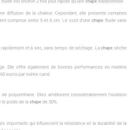
e
fluide est environ 2 fois plus rapide qu’une
chape
traditionnelle.
ne diffusion de la chaleur. Cependant, elle présente certaines
ment comprise entre 3 et 6 cm. Le coût d’une
chape
fluide varie
e rapidement et à sec, sans temps de séchage. La
chape
sèche
age. Elle offre également de bonnes performances en matière
 60 euros par mètre carré.
e polyuréthane. Elles améliorent considérablement l’isolation
e le poids de la
chape
de 50%.
 importants qui influencent la résistance et la durabilité de la