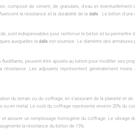
ton, composé de ciment, de granulats, d’eau et éventuellement d’
uencent la résistance et la durabilité de la
dalle
. Le béton d’une
é, sont indispensables pour renforcer le béton et lui permettre d
iques auxquelles la
dalle
est soumise. Le diamètre des armatures pe
 fluidifiants, peuvent être ajoutés au béton pour modifier ses propr
a résistance. Les adjuvants représentent généralement moins de
on du terrain ou du coffrage, en s’assurant de la planéité et de l
is ou en métal. Le coût du coffrage représente environ 20% du coû
air et assurer un remplissage homogène du coffrage. Le vibrage d
e augmente la résistance du béton de 15%.