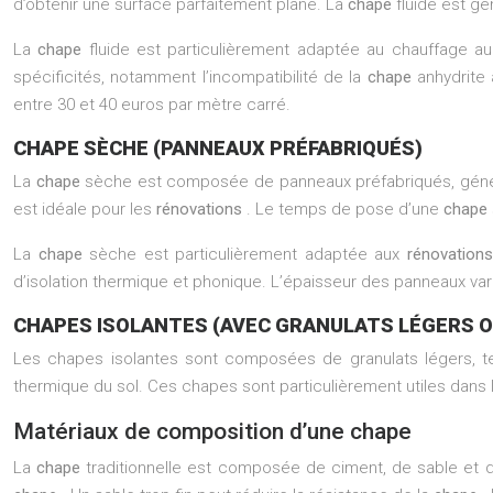
d’obtenir une surface parfaitement plane. La
chape
fluide est g
La
chape
fluide est particulièrement adaptée au chauffage au
spécificités, notamment l’incompatibilité de la
chape
anhydrite
entre 30 et 40 euros par mètre carré.
CHAPE SÈCHE (PANNEAUX PRÉFABRIQUÉS)
La
chape
sèche est composée de panneaux préfabriqués, génér
est idéale pour les
rénovations
. Le temps de pose d’une
chape
La
chape
sèche est particulièrement adaptée aux
rénovation
d’isolation thermique et phonique. L’épaisseur des panneaux va
CHAPES ISOLANTES (AVEC GRANULATS LÉGERS 
Les chapes isolantes sont composées de granulats légers, tel
thermique du sol. Ces chapes sont particulièrement utiles dans le
Matériaux de composition d’une chape
La
chape
traditionnelle est composée de ciment, de sable et d’